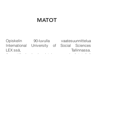
MATOT
Opiskelin 90-luvulla vaatesuunnittelua
International University of Social Sciences
LEX:ssä, Tallinnassa.
Ammattikorkeakouluopintojen opinnäytetyönä
suunnittelin vuonna 2017 mattomalliston Vallila
Interior Ab:lle. Vuosina
2018 - 2019
suunnittelin
kollaasitekniikalla malliston printtejä, joista
painatin myyntiin T-paitoja, swetareita ja
kangaskasseja.
Tavoitteeni oli luoda jokaiseen printtiin
mielenkiintoinen muotojen värien leikki. Kuvat
koostuvat monista elementeistä, yksistäisistä
kuvista tai kuvan osista. Lopputuloksena syntyy
taiteellinen sommitelma, jolla on oma tarina.